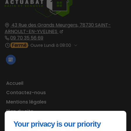
43 Rue des Grands Meurgers,
78730
SAINT-
ARNOULT-EN-YVELINES
09 70 35 56 69
Fermé
⋅ Ouvre Lundi à 08:00
Accueil
Contactez-nous
Mentions légales
Plan du site
Your privacy is our priority